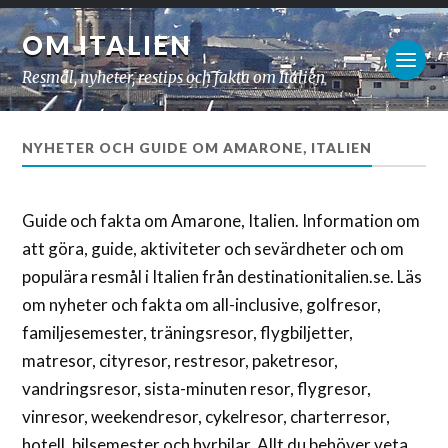
OM ITALIEN
Resmål, nyheter, restips och fakta om Italien
NYHETER OCH GUIDE OM AMARONE, ITALIEN
Guide och fakta om Amarone, Italien. Information om
att göra, guide, aktiviteter och sevärdheter och om
populära resmål i Italien från destinationitalien.se. Läs
om nyheter och fakta om all-inclusive, golfresor,
familjesemester, träningsresor, flygbiljetter,
matresor, cityresor, restresor, paketresor,
vandringsresor, sista-minuten resor, flygresor,
vinresor, weekendresor, cykelresor, charterresor,
hotell, bilsemester och hyrbilar. Allt du behöver veta