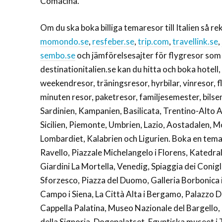
Comacina.
Om du ska boka billiga temaresor till Italien så 
momondo.se
,
resfeber.se
,
trip.com
,
travellink.se
,
sembo.se
och jämförelsesajter för flygresor so
destinationitalien.se kan du hitta och boka hotell, 
weekendresor, träningsresor, hyrbilar, vinresor, fl
minuten resor, paketresor, familjesemester, bilse
Sardinien, Kampanien, Basilicata, Trentino-Alto A
Sicilien, Piemonte, Umbrien, Lazio, Aostadalen, M
Lombardiet, Kalabrien och Ligurien. Boka en tem
Ravello, Piazzale Michelangelo i Florens, Katedra
Giardini La Mortella, Venedig, Spiaggia dei Coni
Sforzesco, Piazza del Duomo, Galleria Borbonica i N
Campo i Siena, La Città Alta i Bergamo, Palazzo D
Cappella Palatina, Museo Nazionale del Bargello,
della Signoria, Dogepalatset, Egyptiska museet i