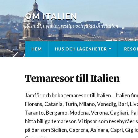
OM ITALIEN
Resmål, nyheter, restips och fakta om Italien
HEM
HUS OCH LÄGENHETER
RESO
Temaresor till Italien
Jämför och boka temaresor till Italien. I Italien f
Florens, Catania, Turin, Milano, Venedig, Bari, Liv
Taranto, Bergamo, Modena, Verona, Cagliari, Pa
hitta billiga temaresor. Vi tipsar som resebyråer
på öar som Sicilien, Caprera, Asinara, Capri, Giglio