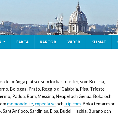
R
FAKTA
KARTOR
VÄDER
KLIMAT
inns det många platser som lockar turister, som Brescia,
orno, Bologna, Prato, Reggio di Calabria, Pisa, Trieste,
lermo, Padua, Rom, Messina, Neapel och Genua. Boka och
 som
momondo.se
,
expedia.se
och
trip.com
. Boka temaresor
, Sant’Antìoco, Sardinien, Elba, Budelli, Ischia, Burano och