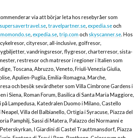
rekommenderar via att börjar leta hos resebyråer som
supersavertravel.se
,
travelpartner.se
,
expedia.se
och
m
momondo.se
,
expedia.se
,
trip.com
och
skyscanner.se
. Hos
cykelresor, cityresor, all-inclusive, golfresor,
ygbiljetter, vandringsresor, flygresor, charterresor, sista-
mester, restresor och matresor i regioner i Italien som
dige, Toscana, Abruzzo, Veneto, Friuli-Venezia Giulia,
olise, Apulien-Puglia, Emilia-Romagna, Marche,
aresa och besök sevärdheter som Villa Cimbrone Gardens i
len i Siena, Roman Forum, Basilica di Santa Maria Maggiore,
gli på Lampedusa, Katedralen Duomo i Milano, Castello
eapel, Villa del Balbianello, Ortigia i Syracuse, Piazza del
oria Pamphilj, Sassi di Matera, Palazzo dei Normanni e
 Peterskyrkan, I Giardini di Castel Trauttmansdorf, Piazza
 Turin, Fontana di Trevi i Rom, Pantheon, Colosseum och