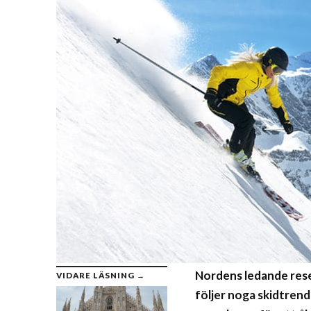
Nordens ledande resea
VIDARE LÄSNING →
följer noga skidtrend