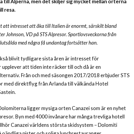
 till Alperna, men det skiljer sig mycket mellan orterna
ll resa.
 att intresset att åka till Italien är enormt, särskilt bland
er Johnson, VD på STS Alpresor. Sportlovsveckorna från
slutsålda med några få undantag fortsätter han.
å blivit tydligare sista åren är intresset för
 upplever att tiden inte räcker till och då är en
lternativ. Från och med säsongen 2017/2018 erbjuder STS
 med direktflyg från Arlanda till välkända Hotel
astein.
a Dolomiterna ligger mysiga orten Canazei som är en nyhet
presor. Byn med 4000 invånare har många trevliga hotell
llhör Canazei världens största skidsystem – Dolomiti
 oändliga pister och soliga lunchrestauranger.