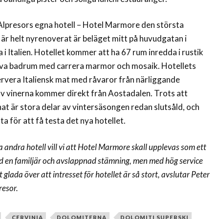
 Alpresors egna hotell – Hotel Marmore den största
är helt nyrenoverat är beläget mitt på huvudgatan i
 i Italien. Hotellet kommer att ha 67 rum inredda i rustik
iva badrum med carrera marmor och mosaik. Hotellets
vera Italiensk mat med råvaror från närliggande
 vinerna kommer direkt från Aostadalen. Trots att
nat är stora delar av vintersäsongen redan slutsåld, och
a för att få testa det nya hotellet.
a andra hotell vill vi att Hotel Marmore skall upplevas som ett
 en familjär och avslappnad stämning, men med hög service
t glada över att intresset för hotellet är så stort, avslutar Peter
resor.
CERVINIA
DOLOMITERNA
DOLOMITI SUPERSKI