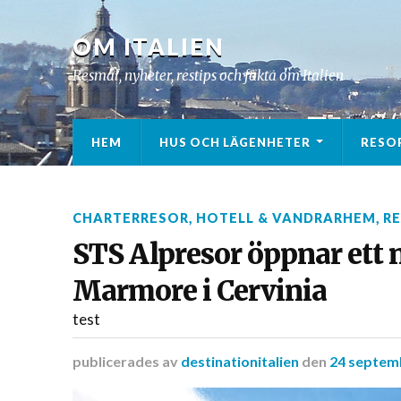
OM ITALIEN
Resmål, nyheter, restips och fakta om Italien
HEM
HUS OCH LÄGENHETER
RESO
CHARTERRESOR
,
HOTELL & VANDRARHEM
,
R
STS Alpresor öppnar ett ny
Marmore i Cervinia
test
publicerades
av
destinationitalien
den
24 septem