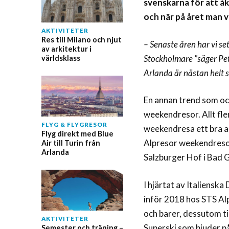
svenskarna för att åka
och när på året man vi
AKTIVITETER
Res till Milano och njut
– Senaste åren har vi sett
av arkitektur i
Stockholmare ”säger Pet
världsklass
Arlanda är nästan helt 
En annan trend som ocks
weekendresor. Allt fler
FLYG & FLYGRESOR
weekendresa ett bra a
Flyg direkt med Blue
Alpresor weekendresor
Air till Turin från
Arlanda
Salzburger Hof i Bad G
I hjärtat av Italiensk
inför 2018 hos STS Al
och barer, dessutom ti
AKTIVITETER
Superski som bjuder på
Semester och träning –