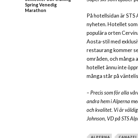
Spring Venedig
Marathon
På hotellsidan är STS
nyheten. Hotellet som 
populära orten Cervina
Aosta-stil med exklus
restaurang kommer ser
områden, och många av
hotellet ännu inte öpp
många står på väntelist
– Precis som för alla vår
andra hem i Alperna med
och kvalitet. Vi är väldig
Johnson, VD på STS Alp
ALPERNA
CANAZEI