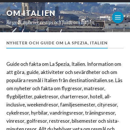
OM ITALIEN
Resmål, nyheter, restips och fakta om Italien
NYHETER OCH GUIDE OM LA SPEZIA, ITALIEN
Guide och fakta om La Spezia, Italien. Information om
att göra, guide, aktiviteter och sevärdheter och om
populära resmål i Italien från destinationitalien.se. Läs
om nyheter och fakta om flygresor, matresor,
flygbiljetter, paketresor, charterresor, hotell, all-
inclusive, weekendresor, familjesemester, cityresor,
cykelresor, hyrbilar, vandringsresor, träningsresor,
vinresor, golfresor, restresor, bilsemester och sista-
minuten resor. Allt du behöver veta om resmål och