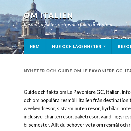
OM ITALIEN
Resmål, nyheter, restips och fakta om Italien
HEM
HUS OCH LÄGENHETER
RESO
NYHETER OCH GUIDE OM LE PAVONIERE GC, IT
Guide och fakta om Le Pavoniere GC, Italien. Inf
och om populära resmål i Italien från destination
weekendresor, sista-minuten resor, hyrbilar, hotell,
inclusive, charterresor, paketresor, vandringsreso
bilsemester. Allt du behöver veta om resmål och re