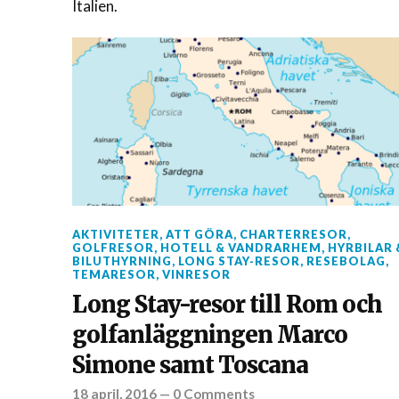
Italien.
AKTIVITETER
,
ATT GÖRA
,
CHARTERRESOR
,
GOLFRESOR
,
HOTELL & VANDRARHEM
,
HYRBILAR 
BILUTHYRNING
,
LONG STAY-RESOR
,
RESEBOLAG
,
TEMARESOR
,
VINRESOR
Long Stay-resor till Rom och
golfanläggningen Marco
Simone samt Toscana
18 april, 2016
—
0 Comments