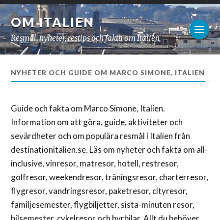
OM ITALIEN
Resmål, nyheter, restips och fakta om Italien
NYHETER OCH GUIDE OM MARCO SIMONE, ITALIEN
Guide och fakta om Marco Simone, Italien.
Information om att göra, guide, aktiviteter och
sevärdheter och om populära resmål i Italien från
destinationitalien.se. Läs om nyheter och fakta om all-
inclusive, vinresor, matresor, hotell, restresor,
golfresor, weekendresor, träningsresor, charterresor,
flygresor, vandringsresor, paketresor, cityresor,
familjesemester, flygbiljetter, sista-minuten resor,
bilsemester, cykelresor och hyrbilar. Allt du behöver