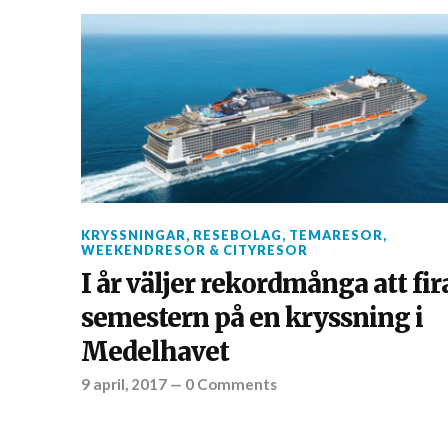
KRYSSNINGAR
,
RESEBOLAG
,
TEMARESOR
,
WEEKENDRESOR & CITYRESOR
I år väljer rekordmånga att fir
semestern på en kryssning i
Medelhavet
9 april, 2017
—
0 Comments