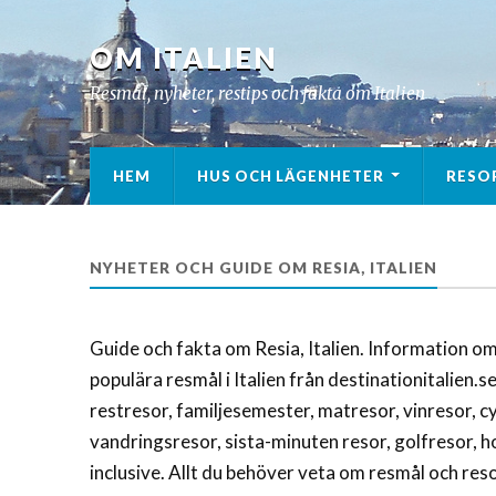
OM ITALIEN
Resmål, nyheter, restips och fakta om Italien
HEM
HUS OCH LÄGENHETER
RESO
NYHETER OCH GUIDE OM RESIA, ITALIEN
Guide och fakta om Resia, Italien. Information om
populära resmål i Italien från destinationitalien.s
restresor, familjesemester, matresor, vinresor, cy
vandringsresor, sista-minuten resor, golfresor, ho
inclusive. Allt du behöver veta om resmål och resor 