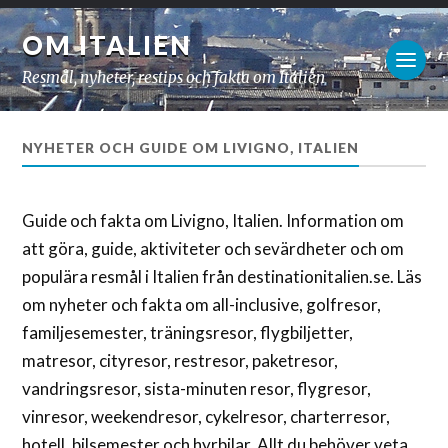
OM ITALIEN
Resmål, nyheter, restips och fakta om Italien
NYHETER OCH GUIDE OM LIVIGNO, ITALIEN
Guide och fakta om Livigno, Italien. Information om
att göra, guide, aktiviteter och sevärdheter och om
populära resmål i Italien från destinationitalien.se. Läs
om nyheter och fakta om all-inclusive, golfresor,
familjesemester, träningsresor, flygbiljetter,
matresor, cityresor, restresor, paketresor,
vandringsresor, sista-minuten resor, flygresor,
vinresor, weekendresor, cykelresor, charterresor,
hotell, bilsemester och hyrbilar. Allt du behöver veta