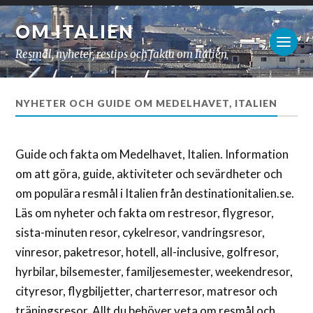
OM ITALIEN
Resmål, nyheter, restips och fakta om Italien
NYHETER OCH GUIDE OM MEDELHAVET, ITALIEN
Guide och fakta om Medelhavet, Italien. Information
om att göra, guide, aktiviteter och sevärdheter och
om populära resmål i Italien från destinationitalien.se.
Läs om nyheter och fakta om restresor, flygresor,
sista-minuten resor, cykelresor, vandringsresor,
vinresor, paketresor, hotell, all-inclusive, golfresor,
hyrbilar, bilsemester, familjesemester, weekendresor,
cityresor, flygbiljetter, charterresor, matresor och
träningsresor. Allt du behöver veta om resmål och