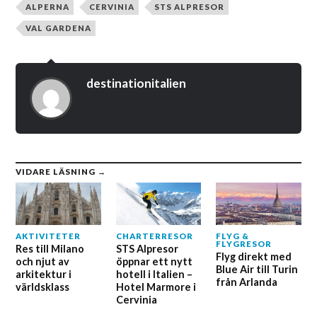
ALPERNA
CERVINIA
STS ALPRESOR
VAL GARDENA
destinationitalien
VIDARE LÄSNING →
AKTIVITETER
CHARTERRESOR
FLYG &
FLYGRESOR
Res till Milano
STS Alpresor
Flyg direkt med
och njut av
öppnar ett nytt
Blue Air till Turin
arkitektur i
hotell i Italien –
från Arlanda
världsklass
Hotel Marmore i
Cervinia