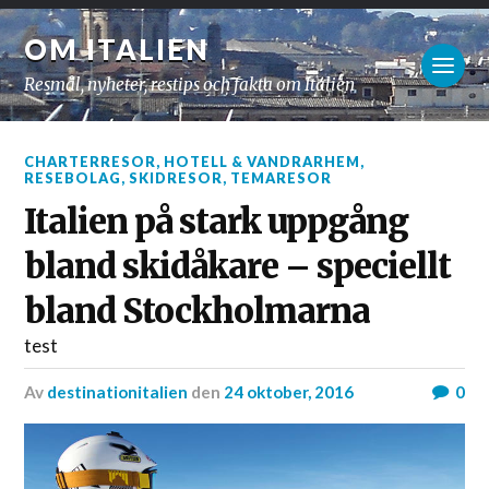
OM ITALIEN
Resmål, nyheter, restips och fakta om Italien
CHARTERRESOR
,
HOTELL & VANDRARHEM
,
RESEBOLAG
,
SKIDRESOR
,
TEMARESOR
Italien på stark uppgång
bland skidåkare – speciellt
bland Stockholmarna
test
av
destinationitalien
den
24 oktober, 2016
0